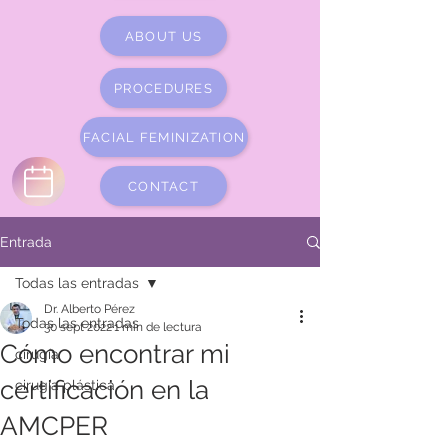
ABOUT US
PROCEDURES
FACIAL FEMINIZATION
CONTACT
Entrada
Todas las entradas
Dr. Alberto Pérez
Todas las entradas
30 sept 2022
1 min de lectura
Cómo encontrar mi
cirugía
certificación en la
cirugía plástica
AMCPER