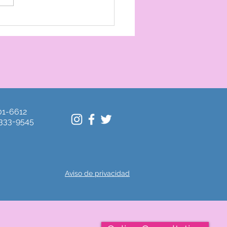
 encontrar mi
ificación en la AMCPER
601-6612
 333-9545
Aviso de privacidad