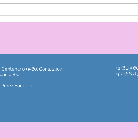
Achieving Timeless Beauty:
Cómo
The Transformative Power
cert
of Plastic Procedures
+1 (619) 
l Centenario 9580, Cons. 2407
+52 (663)
uana, B.C.
e Pérez Bañuelos