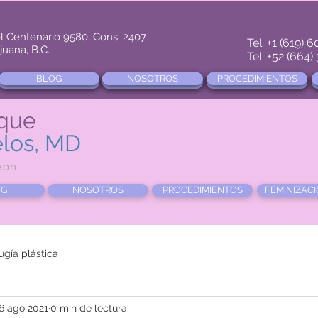
l Centenario 9580, Cons. 2407
Tel: +1 (619) 
juana, B.C.
Tel: +52 (664
BLOG
BLOG
BLOG
NOSOTROS
NOSOTROS
NOSOTROS
PROCEDIMIENTOS
PROCEDIMIENTOS
PROCEDIMIENTOS
BLOG
BLOG
NOSOTROS
NOSOTROS
PROCEDIMIENTOS
PROCEDIMIENTOS
ique
los, MD
eon
OG
NOSOTROS
PROCEDIMIENTOS
FEMINIZACI
rugía plástica
6 ago 2021
0 min de lectura