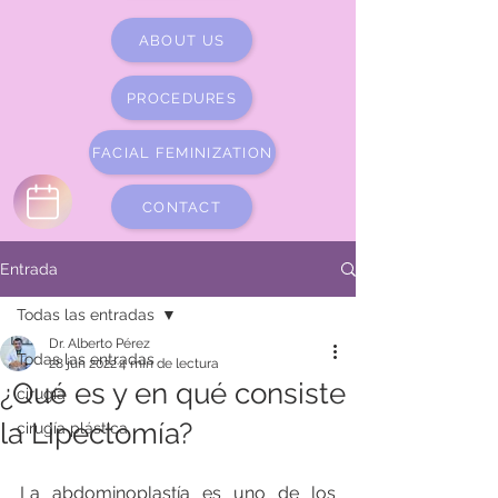
ABOUT US
PROCEDURES
FACIAL FEMINIZATION
CONTACT
Entrada
Todas las entradas
Dr. Alberto Pérez
Todas las entradas
28 jun 2022
4 min de lectura
¿Qué es y en qué consiste
cirugía
la Lipectomía?
cirugía plástica
La abdominoplastía es uno de los 